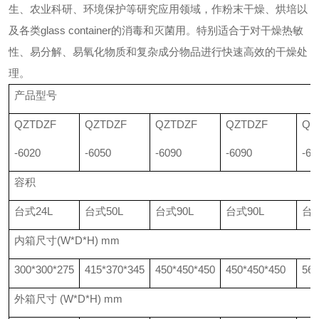
生、农业科研、环境保护等研究应用领域，作粉末干燥、烘培以
及各类glass container的消毒和灭菌用。特别适合于对干燥热敏
性、易分解、易氧化物质和复杂成分物品进行快速高效的干燥处
理。
产品型号
QZTDZF
QZTDZF
QZTDZF
QZTDZF
QZ
-6020
-6050
-6090
-6090
-62
容积
台式
24L
台式
50L
台式
90L
台式
90L
台
内箱尺寸
(W*D*H) mm
300*300*275
415*370*345
450*450*450
450*450*450
560
外箱尺寸
(W*D*H) mm