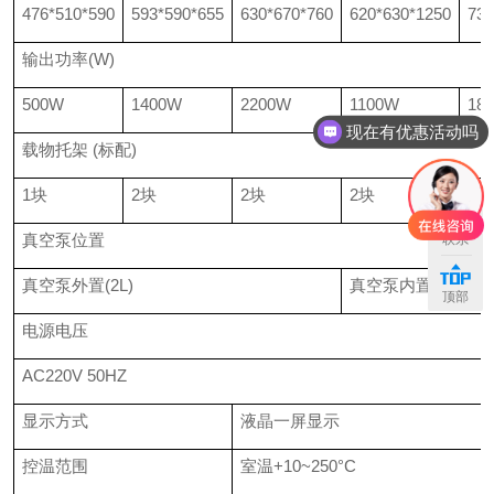
476*510*590
593*590*655
630*670*760
620*630*1250
730
输出功率
(W)
500W
1400W
2200W
1100W
18
现在有优惠活动吗
载物托架
(
标配
)
1
块
2
块
2
块
2
块
3
块
真空泵位置
联系
真空泵外置
(2L)
真空泵内置下箱体
顶部
电源电压
AC220V 50HZ
显示方式
液晶一屏显示
控温范围
室温
+10~250
°
C