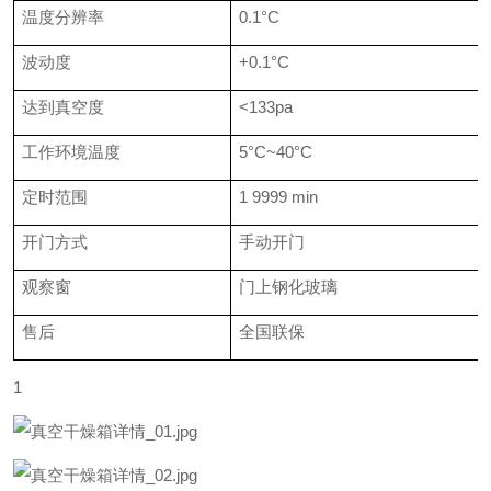
温度分辨率
0.1
°
C
波动度
+0.1
°
C
达到真空度
<133pa
工作环境温度
5
°
C~40
°
C
定时范围
1
9999 min
开门方式
手动开门
观察窗
门上钢化玻璃
售后
全国联保
1