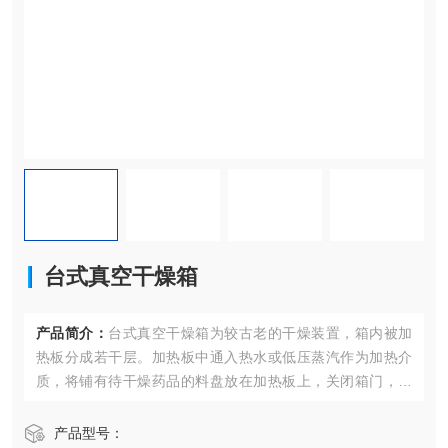
台式真空干燥箱
产品简介：
台式真空干燥箱为较古老的干燥装置，箱内被加
热板分成若干层。加热板中通入热水或低压蒸汽作为加热介
质，将铺有待干燥药品的料盘放在加热板上，关闭箱门，箱
内用真空泵抽成真空。加热板在加热介质的循环流动中将药
品加热到指定温度，水分即开始蒸发并随抽真空逐渐抽走。
产品型号：