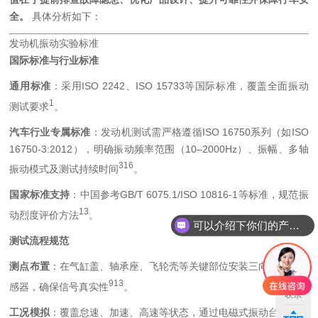
全。
具体分析如下：
发动机振动实验标准
国际标准与行业标准
通用标准
：采用ISO 2242、ISO 15733等国际标准，覆盖全面振动
1
测试要求
。
汽车行业专属标准
：发动机测试需严格遵循ISO 16750系列（如ISO
16750-3:2012），明确振动频率范围（10–2000Hz）、振幅、多轴
3
16
振动模式及测试持续时间
。
国家标准支持
：中国参考GB/T 6075.1/ISO 10816-1等标准，规范振
13
动烈度评价方法
。
可以介绍下你们的产品么
测试流程规范
测点布置
：在气缸盖、轴承座、飞轮壳等关键部位安装三向加速度传
9
13
感器，确保信号真实性
。
联系
工况模拟
：覆盖怠速、加速、高速等状态，通过电磁式振动台精准复