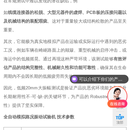
在常规测试中难以发现的潜在缺陷，例
如
线缆连接器的松脱、大型元器件的虚焊、PCB板的压接问题以
及机械结构的装配瑕疵
。这对于重量较大或结构松散的产品至关
重要。
其次，它能极为真实地模拟产品在运输或实际运行中遇到的恶劣
工况，例如车辆在崎岖路面上的颠簸、重型机械的启停冲击，或
海运中的低频摇晃。通过再现这种严苛环境，该测试能够
有效评
估产品的结构完整性、机械耐久性和功能可靠性
，确保其在生命
周期内不会因长期的低频疲劳而失效。
可以介绍下你们的产品么
因此，低频20mm大振幅测试是验证产品抗恶劣环境能力和提升
长期耐用性不-可-缺-的关键环节，为产品的 Robustness（鲁棒
性）提供了坚实保障。
联系
全自动模拟路况振动试验机
技术参数
顶部