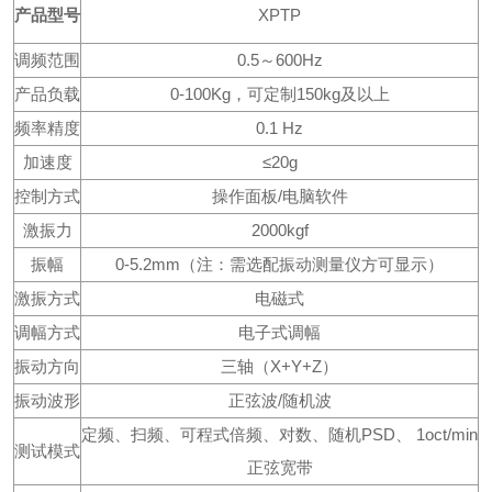
产品型号
XPTP
调频范围
0.5
～
600Hz
产品负载
0-100Kg，可定制150kg及以上
频率精度
0.1 Hz
加速度
≤2
0
g
控制方式
操作面板
/电脑软件
激振力
2000kgf
振幅
0-5
.2mm
（注：需选配
振动测量仪
方可显示）
激振方式
电磁式
调幅方式
电子式调幅
振动方向
三轴（
X+Y+Z
）
振动波形
正弦波
/随机波
定频、扫频、
可
程式倍频、对数、随机
PSD、 1oct/min
测试模式
正弦宽带