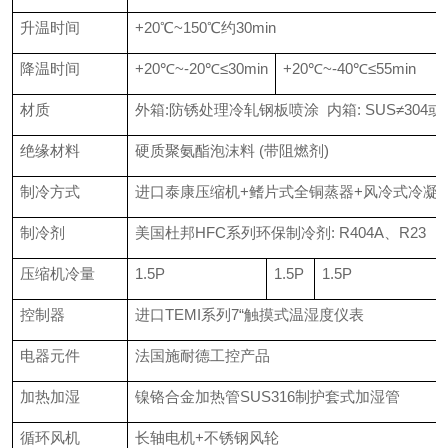
升温时间
+20
℃~
150
℃
约30min
降温时间
+20
℃~
-20
℃≤
30min
+20
℃~
-40
℃
≤55min
材质
外箱:防锈处理冷轧钢板喷涂 内箱: SUS≠304或
绝缘材料
硬质聚氨
酯
泡沫料 (带阻燃剂)
制冷方式
进口泰康压缩机+
鳍
片式全铜蒸器+风冷式冷凝
制冷
剂
美国杜邦HFC系列环保制冷
剂
: R404A、R23
压缩机冷量
1.5P
1.5P
1.5P
控制器
进口TEMI系列7“触摸式温湿度仪表
电器元件
法国施耐德工控产品
加热加湿
镍铬合金加热管SUS316制护套式加湿管
循环风机
长轴电机+不锈钢风轮