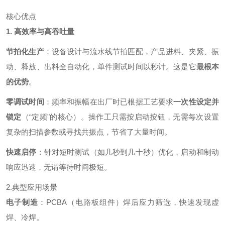
核心优点
1. 高效率与高吞吐量
节拍化生产
：设备设计与流水线节拍匹配，产品进料、夹紧、振
动、释放、出料全自动化，单件测试时间以秒计。这是它
最根本
的优势
。
零调试时间
：频率和振幅在出厂时已根据工艺要求
一次性设定并
锁定
（“定频"的核心）。操作工只需按启动按钮，无需每次设置
复杂的扫描参数或寻找共振点，节省了大量时间。
快速启停
：针对短时测试（如几秒到几十秒）优化，启动和制动
响应迅速，无谓等待时间极短。
2.典型应用场景
电子制造
：PCBA（电路板组件）焊后应力筛选，快速发现虚
焊、冷焊。