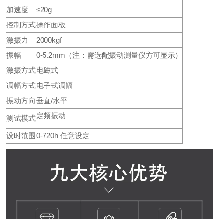
加速度
≤20g
控制方式
操作面板
激振力
2000kgf
振幅
0-5.2mm（注：需选配振动测量仪方可显示）
激振方式
电磁式
调幅方式
电子式调幅
振动方向
垂直/水平
定频振动
测试模式
设时范围
0-720h 任意设定