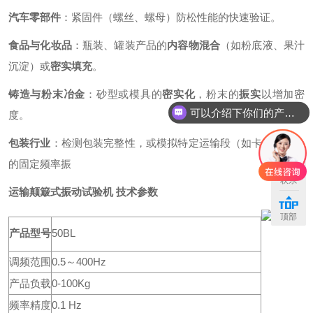
汽车零部件
：紧固件（螺丝、螺母）防松性能的快速验证。
食品与化妆品
：瓶装、罐装产品的
内容物混合
（如粉底液、果汁
沉淀）或
密实填充
。
铸造与粉末冶金
：砂型或模具的
密实化
，粉末的
振实
以增加密
可以介绍下你们的产品么
度。
包装行业
：检测包装完整性，或模拟特定运输段（如卡车底板）
的固定频率振
联系
运输颠簸式振动试验机
技术参数
顶部
产品型号
50BL
调频范围
0.5～400Hz
产品负载
0-100Kg
频率精度
0.1 Hz