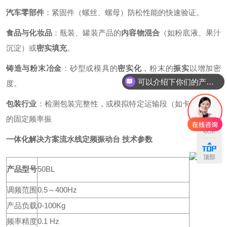
汽车零部件
：紧固件（螺丝、螺母）防松性能的快速验证。
食品与化妆品
：瓶装、罐装产品的
内容物混合
（如粉底液、果汁
沉淀）或
密实填充
。
铸造与粉末冶金
：砂型或模具的
密实化
，粉末的
振实
以增加密
可以介绍下你们的产品么
度。
包装行业
：检测包装完整性，或模拟特定运输段（如卡车底板）
的固定频率振
联系
一体化解决方案流水线定频振动台
技术参数
顶部
产品型号
50BL
调频范围
0.5～400Hz
产品负载
0-100Kg
频率精度
0.1 Hz