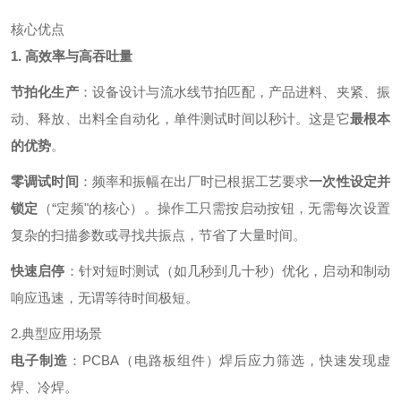
核心优点
1. 高效率与高吞吐量
节拍化生产
：设备设计与流水线节拍匹配，产品进料、夹紧、振
动、释放、出料全自动化，单件测试时间以秒计。这是它
最根本
的优势
。
零调试时间
：频率和振幅在出厂时已根据工艺要求
一次性设定并
锁定
（“定频"的核心）。操作工只需按启动按钮，无需每次设置
复杂的扫描参数或寻找共振点，节省了大量时间。
快速启停
：针对短时测试（如几秒到几十秒）优化，启动和制动
响应迅速，无谓等待时间极短。
2.典型应用场景
电子制造
：PCBA（电路板组件）焊后应力筛选，快速发现虚
焊、冷焊。