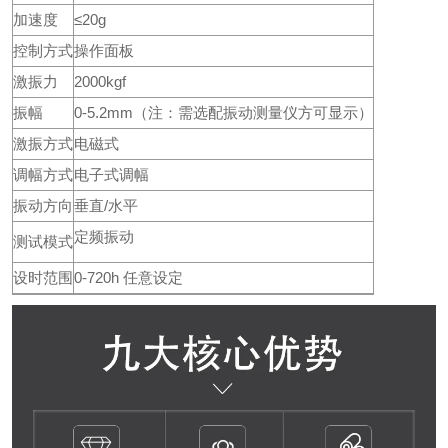
加速度
≤20g
控制方式
操作面板
激振力
2000kgf
振幅
0-5.2mm（注：需选配振动测量仪方可显示）
激振方式
电磁式
调幅方式
电子式调幅
振动方向
垂直/水平
定频振动
测试模式
设时范围
0-720h 任意设定