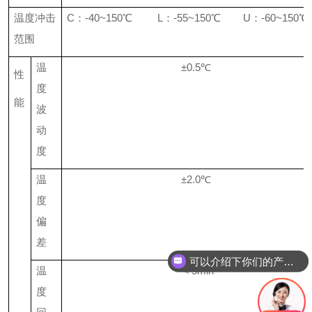
温度冲击
C
：
-40~150
℃
L
：
-55~150
℃
U
：
-60~150
℃
范围
温
±
0.5
℃
性
度
能
波
动
度
温
±
2.0
℃
度
偏
差
可以介绍下你们的产品么
温
＜
5min
度