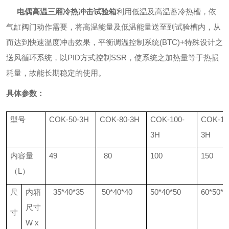
电偶高温三厢冷热冲击试验箱
利用低温及高温蓄冷热槽，依
气缸阀门动作需要，将高温能量及低温能量送至到试验槽内，从
而达到快速温度冲击效果，平衡调温控制系统
(BTC)+
特殊设计之
送风循环系统，以
PID
方式控制
SSR
，使系统之加热量等于热损
耗量，故能长期稳定的使用。
具体参数
：
型号
COK-50-3H
COK-80-3H
COK-100-
COK-15
3H
3H
内容量
49
80
100
150
（
L
）
尺
内箱
35*40*35
50*40*40
50*40*50
60*50*5
尺寸
寸
W x