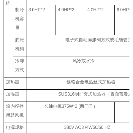
统
制冷
3.0HP*2
4.0HP*2
4.0HP*2
6.0HP*2
机容
量
膨胀
电子式自动膨胀阀方式或毛细管方
机构
冷却
风冷或水冷
方式
加热器
镍铬合金电热丝式加热器
加湿器
SUS316
制护套式加热器（表面蒸发式
箱内搅拌
长轴电机
375W*2 (
西门子）
用鼓风机
电源规格
380V AC3 /4W50/60 HZ