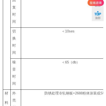
回
联系
复
时
顶部
间
切
＜
10ses
换
时
间
噪
＜
65
（
db
）
音
时
间
材
外
防锈处理冷轧钢板
+2688
粉体涂装或
SU
壳
料