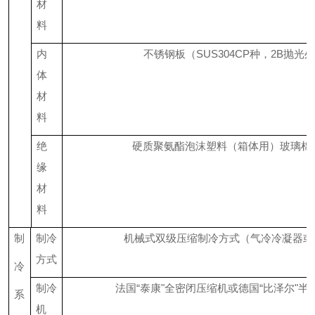
材
料
内
不锈钢板（
SUS304CP
种，
2B
抛光处
体
材
料
绝
硬质聚氨酯泡沫塑料（箱体用）玻璃棉
缘
材
料
制
制冷
机械式双级压缩制冷方式（气冷冷凝器或
方式
冷
制冷
法国“泰康"全密闭压缩机或德国“比泽尔"半
系
机