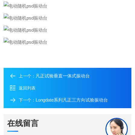
凡正试验垂直一体式振动台
上一个：
返回列表
Longdate系列凡正三方向试验振动台
下一个：
在线留言