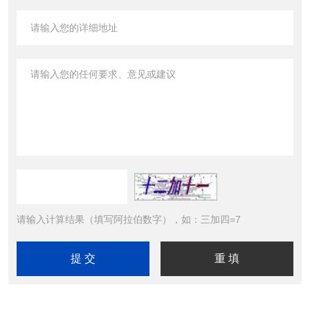
请输入计算结果（填写阿拉伯数字），如：三加四=7