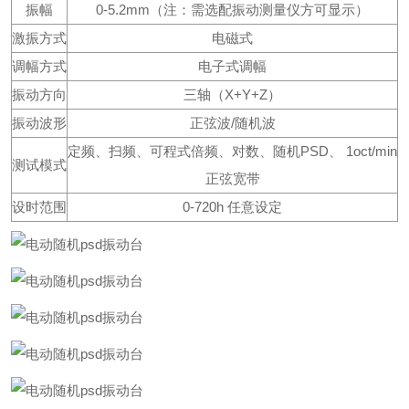
振幅
0-5.2mm（注：需选配振动测量仪方可显示）
激振方式
电磁式
调幅方式
电子式调幅
振动方向
三轴（X+Y+Z）
振动波形
正弦波/随机波
定频、扫频、可程式倍频、对数、随机PSD、 1oct/min
测试模式
正弦宽带
设时范围
0-720h 任意设定