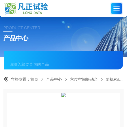
PRODUCT CENTER
产品中心
当前位置：
首页
产品中心
六度空间振动台
随机PSD振动