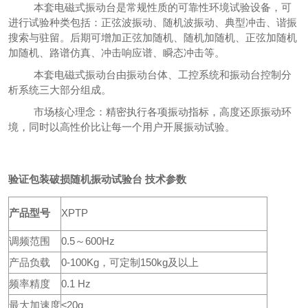
本套电磁式振动台是常规性质的可靠性环境试验设备，可
进行试验种类包括：正弦波振动、随机波振动、典型冲击、谐振
搜索与驻留。后期可增加正弦加随机、随机加随机、正弦加随机
加随机、路谱仿真、冲击响应谱、瞬态冲击等。
本套电磁式振动台由振动台体、工控系统和振动台控制分
析系统三大部分组成。
市场核心理念：精密执行各项振动指标，高度还原振动环
境，同时以高性价比让每一个用户开展振动试验。
验证包装破损随机振动试验台
技术参数
产品型号
XPTP
调频范围
0.5～600Hz
产品负载
0-100Kg，可定制150kg及以上
频率精度
0.1 Hz
最大加速度
≤20g