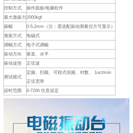
控制方式
操作面板/电脑软件
最大激振力
2000kgf
振幅
0-5.2mm（注：需选配振动测量仪方可显示）
激振方式
电磁式
调幅方式
电子式调幅
振动方向
垂直、水平
振动波形
正弦波
定频、扫频、可程式倍频、对数、 1oct/min
测试模式
正弦宽带
设时范围
0-720h 任意设定