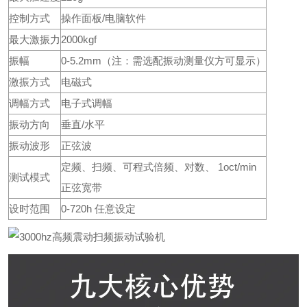
控制方式
操作面板/电脑软件
最大激振力
2000kgf
振幅
0-5.2mm（注：需选配振动测量仪方可显示）
激振方式
电磁式
调幅方式
电子式调幅
振动方向
垂直/水平
振动波形
正弦波
定频、扫频、可程式倍频、对数、 1oct/min
测试模式
正弦宽带
设时范围
0-720h 任意设定