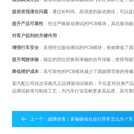
提前发现潜在问题
：通过长时间、高强度的振动测试，可以提
提升产品可靠性
：经过严格振动测试的PCB模块，其抗振动
对客户起到的关键作用
：
增强行车安全
：采用经过振动测试的PCB模块，有效降低了
提升驾驶体验
：稳定的挡位切换和准确的信号传输，使得驾驶
降低维护成本
：高可靠性的PCB模块减少了因故障导致的维
某汽配公司此次采购凡正品牌振动试验机，不仅是对自身产品
品测试标准与制造工艺，为汽车行业贡献更多高品质、高可靠
上一个：
故障排查｜多轴振动台运行异常怎么办？常见报警