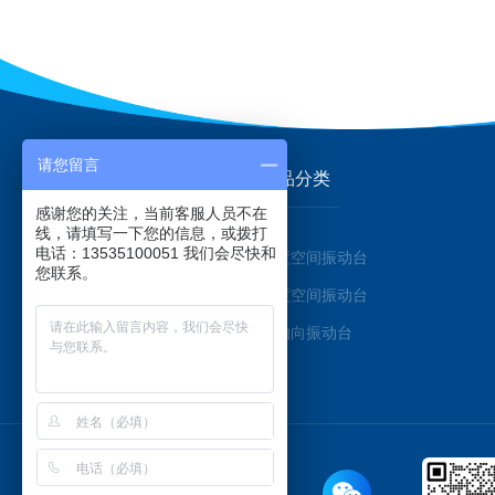
请您留言
关于我们
产品分类
感谢您的关注，当前客服人员不在
线，请填写一下您的信息，或拨打
电话：13535100051 我们会尽快和
公司简介
六度空间振动台
您联系。
企业文化
四度空间振动台
荣誉资质
单轴向振动台