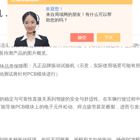
欢迎您！
，强化汽车挡位PCB模块品质保障
来自局域网的朋友！有什么可以帮
助您的吗？
志着该公司在提升汽车零部件测试精度与可靠性方面迈出了坚实的
及待测产品的图片概览。
图：凡正品牌振动试验机（示意，实际使用场景可能有所
动测试将针对PCB模块进行）
能的稳定与可靠性直接关系到驾驶的安全与舒适性。在车辆行驶过程中
能导致PCB模块上的电子元件松动、焊点疲劳甚至断裂，进而引
到的各种振动环境，包括不同频率、振幅和方向的振动，确保PCB