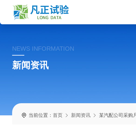
NEWS INFORMATION
新闻资讯
当前位置：
首页
新闻资讯
某汽配公司采购凡