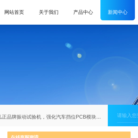
网站首页
关于我们
产品中心
新闻中心
正品牌振动试验机，强化汽车挡位PCB模块品质保障